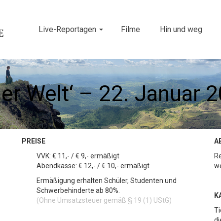
Live-Reportagen
Filme
Hin und weg
er Welt‘ – 22. Januar 2
PREISE
A
VVK: € 11,- / € 9,- ermäßigt
R
Abendkasse: € 12,- / € 10,- ermäßigt
we
Ermäßigung erhalten Schüler, Studenten und
Schwerbehinderte ab 80%.
K
(Ohne Umsatzsteuer gemäß § 19 (1) UStG)
Ti
di