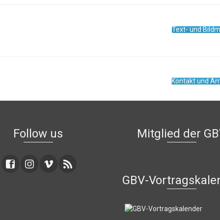
Text- und Bildm
Kontakt und An
Follow us
Mitglied der G
GBV-Vortragskale