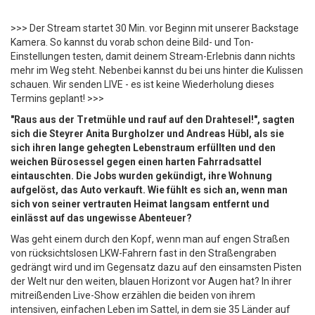
>>> Der Stream startet 30 Min. vor Beginn mit unserer Backstage
Kamera. So kannst du vorab schon deine Bild- und Ton-
Einstellungen testen, damit deinem Stream-Erlebnis dann nichts
mehr im Weg steht. Nebenbei kannst du bei uns hinter die Kulissen
schauen. Wir senden LIVE - es ist keine Wiederholung dieses
Termins geplant! >>>
"Raus aus der Tretmühle und rauf auf den Drahtesel!", sagten
sich die Steyrer Anita Burgholzer und Andreas Hübl, als sie
sich ihren lange gehegten Lebenstraum erfüllten und den
weichen Bürosessel gegen einen harten Fahrradsattel
eintauschten. Die Jobs wurden gekündigt, ihre Wohnung
aufgelöst, das Auto verkauft. Wie fühlt es sich an, wenn man
sich von seiner vertrauten Heimat langsam entfernt und
einlässt auf das ungewisse Abenteuer?
Was geht einem durch den Kopf, wenn man auf engen Straßen
von rücksichtslosen LKW-Fahrern fast in den Straßengraben
gedrängt wird und im Gegensatz dazu auf den einsamsten Pisten
der Welt nur den weiten, blauen Horizont vor Augen hat? In ihrer
mitreißenden Live-Show erzählen die beiden von ihrem
intensiven, einfachen Leben im Sattel, in dem sie 35 Länder auf