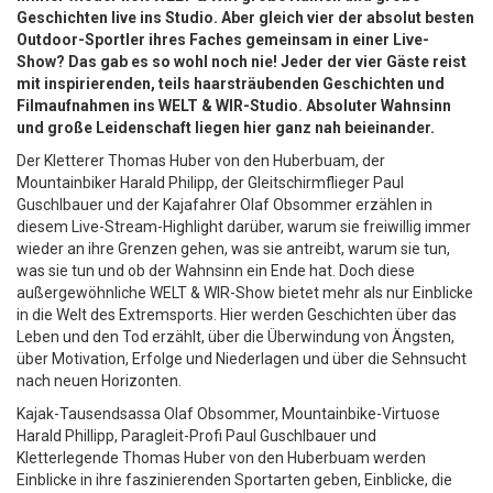
Geschichten live ins Studio. Aber gleich vier der absolut besten
Outdoor-Sportler ihres Faches gemeinsam in einer Live-
Show? Das gab es so wohl noch nie! Jeder der vier Gäste reist
mit inspirierenden, teils haarsträubenden Geschichten und
Filmaufnahmen ins WELT & WIR-Studio. Absoluter Wahnsinn
und große Leidenschaft liegen hier ganz nah beieinander.
Der Kletterer Thomas Huber von den Huberbuam, der
Mountainbiker Harald Philipp, der Gleitschirmflieger Paul
Guschlbauer und der Kajafahrer Olaf Obsommer erzählen in
diesem Live-Stream-Highlight darüber, warum sie freiwillig immer
wieder an ihre Grenzen gehen, was sie antreibt, warum sie tun,
was sie tun und ob der Wahnsinn ein Ende hat. Doch diese
außergewöhnliche WELT & WIR-Show bietet mehr als nur Einblicke
in die Welt des Extremsports. Hier werden Geschichten über das
Leben und den Tod erzählt, über die Überwindung von Ängsten,
über Motivation, Erfolge und Niederlagen und über die Sehnsucht
nach neuen Horizonten.
Kajak-Tausendsassa Olaf Obsommer, Mountainbike-Virtuose
Harald Phillipp, Paragleit-Profi Paul Guschlbauer und
Kletterlegende Thomas Huber von den Huberbuam werden
Einblicke in ihre faszinierenden Sportarten geben, Einblicke, die