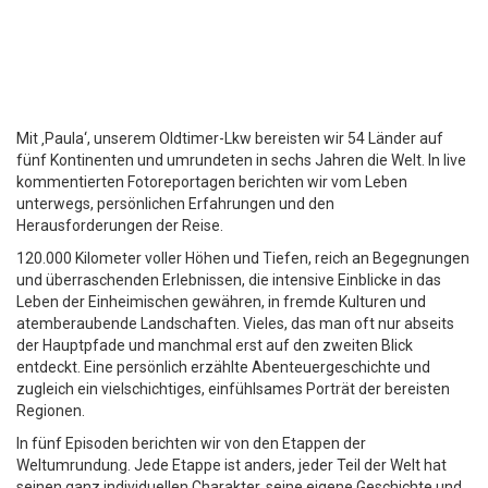
Freiheit auf vier
Abenteuer Transafrika
Rädern
Mit ‚Paula‘, unserem Oldtimer-Lkw bereisten wir 54 Länder auf
fünf Kontinenten und umrundeten in sechs Jahren die Welt. In live
kommentierten Fotoreportagen berichten wir vom Leben
unterwegs, persönlichen Erfahrungen und den
Herausforderungen der Reise.
120.000 Kilometer voller Höhen und Tiefen, reich an Begegnungen
und überraschenden Erlebnissen, die intensive Einblicke in das
Leben der Einheimischen gewähren, in fremde Kulturen und
atemberaubende Landschaften. Vieles, das man oft nur abseits
der Hauptpfade und manchmal erst auf den zweiten Blick
entdeckt. Eine persönlich erzählte Abenteuergeschichte und
zugleich ein vielschichtiges, einfühlsames Porträt der bereisten
Regionen.
In fünf Episoden berichten wir von den Etappen der
Weltumrundung. Jede Etappe ist anders, jeder Teil der Welt hat
seinen ganz individuellen Charakter, seine eigene Geschichte und