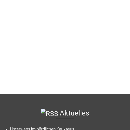
Unbekanntes
Wildes Südamerika
Zentralamerika
Fernost und Fernwest
Aktuelles
Unterwegs im nördlichen Kaukasus