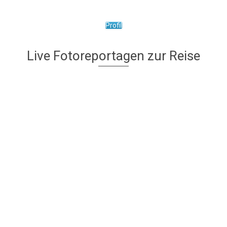
Profil
Live Fotoreportagen zur Reise
Freiheit auf vier
Abenteuer Transafrika
Rädern