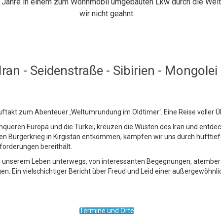
s Jahre in einem zum Wohnmobil umgebauten Lkw durch die Welt
wir nicht geahnt.
 Iran - Seidenstraße - Sibirien - Mongolei
Auftakt zum Abenteuer ‚Weltumrundung im Oldtimer‘. Eine Reise volle
chqueren Europa und die Türkei, kreuzen die Wüsten des Iran und entd
rgerkrieg in Kirgistan entkommen, kämpfen wir uns durch hüfttiefe 
sforderungen bereithält.
von unserem Leben unterwegs, von interessanten Begegnungen, atembe
en. Ein vielschichtiger Bericht über Freud und Leid einer außergewöhnl
Termine und Orte