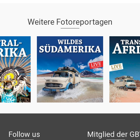
Weitere Fotoreportagen
nntes
Wildes Südamerika
Abenteuer
amerika
Follow us
Mitglied der G