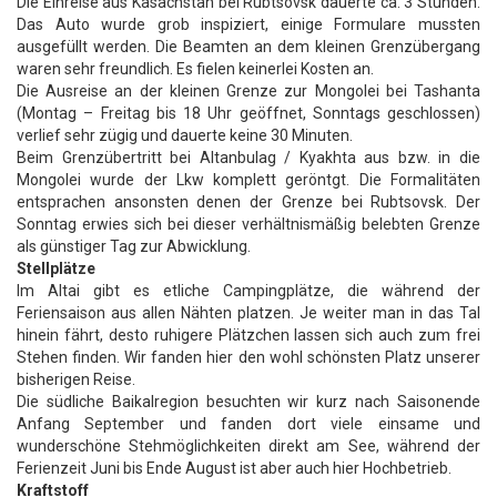
Die Einreise aus Kasachstan bei Rubtsovsk dauerte ca. 3 Stunden.
Das Auto wurde grob inspiziert, einige Formulare mussten
ausgefüllt werden. Die Beamten an dem kleinen Grenzübergang
waren sehr freundlich. Es fielen keinerlei Kosten an.
Die Ausreise an der kleinen Grenze zur Mongolei bei Tashanta
(Montag – Freitag bis 18 Uhr geöffnet, Sonntags geschlossen)
verlief sehr zügig und dauerte keine 30 Minuten.
Beim Grenzübertritt bei Altanbulag / Kyakhta aus bzw. in die
Mongolei wurde der Lkw komplett geröntgt. Die Formalitäten
entsprachen ansonsten denen der Grenze bei Rubtsovsk. Der
Sonntag erwies sich bei dieser verhältnismäßig belebten Grenze
als günstiger Tag zur Abwicklung.
Stellplätze
Im Altai gibt es etliche Campingplätze, die während der
Feriensaison aus allen Nähten platzen. Je weiter man in das Tal
hinein fährt, desto ruhigere Plätzchen lassen sich auch zum frei
Stehen finden. Wir fanden hier den wohl schönsten Platz unserer
bisherigen Reise.
Die südliche Baikalregion besuchten wir kurz nach Saisonende
Anfang September und fanden dort viele einsame und
wunderschöne Stehmöglichkeiten direkt am See, während der
Ferienzeit Juni bis Ende August ist aber auch hier Hochbetrieb.
Kraftstoff