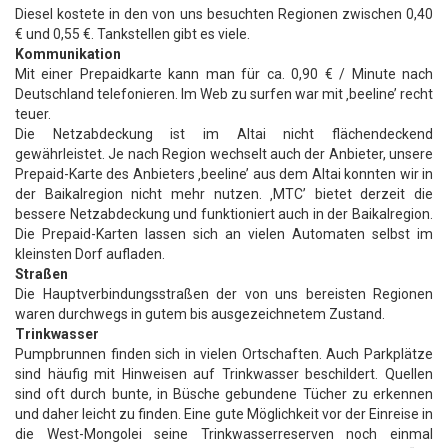
Diesel kostete in den von uns besuchten Regionen zwischen 0,40
€ und 0,55 €. Tankstellen gibt es viele.
Kommunikation
Mit einer Prepaidkarte kann man für ca. 0,90 € / Minute nach
Deutschland telefonieren. Im Web zu surfen war mit ‚beeline’ recht
teuer.
Die Netzabdeckung ist im Altai nicht flächendeckend
gewährleistet. Je nach Region wechselt auch der Anbieter, unsere
Prepaid-Karte des Anbieters ‚beeline’ aus dem Altai konnten wir in
der Baikalregion nicht mehr nutzen. ‚MTC’ bietet derzeit die
bessere Netzabdeckung und funktioniert auch in der Baikalregion.
Die Prepaid-Karten lassen sich an vielen Automaten selbst im
kleinsten Dorf aufladen.
Straßen
Die Hauptverbindungsstraßen der von uns bereisten Regionen
waren durchwegs in gutem bis ausgezeichnetem Zustand.
Trinkwasser
Pumpbrunnen finden sich in vielen Ortschaften. Auch Parkplätze
sind häufig mit Hinweisen auf Trinkwasser beschildert. Quellen
sind oft durch bunte, in Büsche gebundene Tücher zu erkennen
und daher leicht zu finden. Eine gute Möglichkeit vor der Einreise in
die West-Mongolei seine Trinkwasserreserven noch einmal