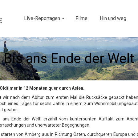
Live-Reportagen
Filme
Hin und weg
Bis ans Ende der Welt
Oldtimer in 12 Monaten quer durch Asien.
t wir nach dem Abitur zum ersten Mal die Rucksäcke gepackt haben
och eines Tages für sechs Jahre in einem zum Wohnmobil umgebaute
ht geahnt.
is ans Ende der Welt‘ erzählt vom kunterbunten Auftakt zum Abent
erraschungen und unerwarteter Begegnungen.
 starten von Amberg aus in Richtung Osten, durchqueren Europa und d