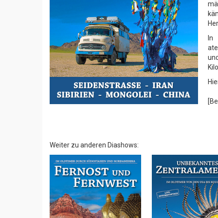
mä
käm
Her
In
ate
und
Kil
Hie
[Be
Weiter zu anderen Diashows: