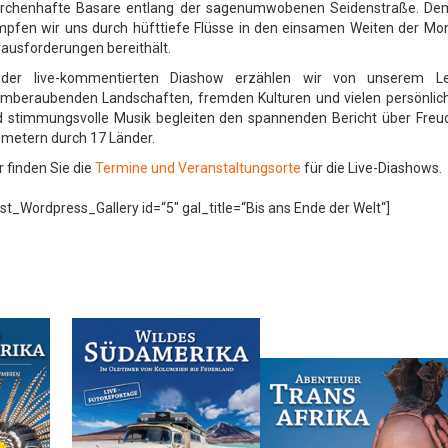
rchenhafte Basare entlang der sagenumwobenen Seidenstraße. Dem 
pfen wir uns durch hüfttiefe Flüsse in den einsamen Weiten der Mongo
ausforderungen bereithält.
 der live-kommentierten Diashow erzählen wir von unserem L
mberaubenden Landschaften, fremden Kulturen und vielen persönliche
 stimmungsvolle Musik begleiten den spannenden Bericht über Freu
ometern durch 17 Länder.
r finden Sie die
Termine und Veranstaltungsorte
für die Live-Diashows.
st_Wordpress_Gallery id=“5″ gal_title=“Bis ans Ende der Welt“]