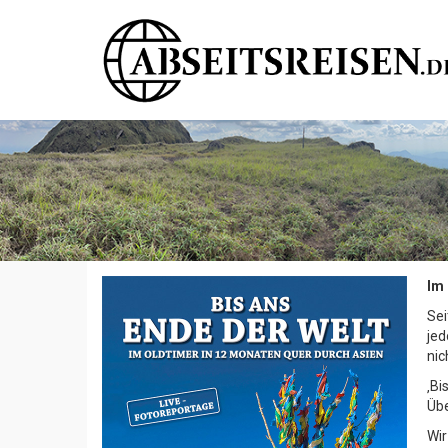
Im 
Sei
jed
nic
‚B
Üb
Wir