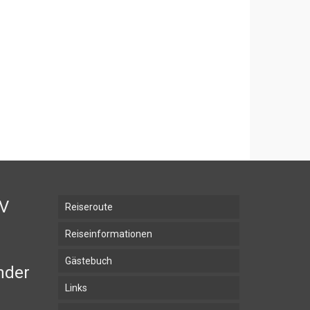
BV
Reiseroute
Reiseinformationen
Gästebuch
nder
Links