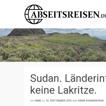
Sudan. Länderin
keine Lakritze.
von
BINE
on
16. SEPTEMBER 2015
with
KEINE KOMMENTARE