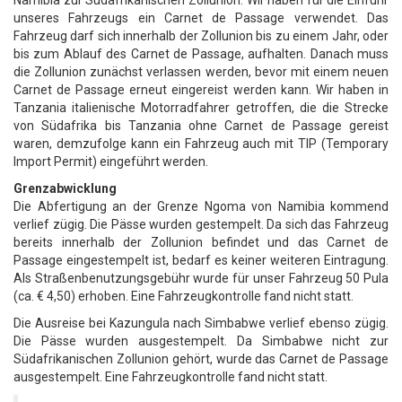
Namibia zur Südafrikanischen Zollunion. Wir haben für die Einfuhr
unseres Fahrzeugs ein Carnet de Passage verwendet. Das
Fahrzeug darf sich innerhalb der Zollunion bis zu einem Jahr, oder
bis zum Ablauf des Carnet de Passage, aufhalten. Danach muss
die Zollunion zunächst verlassen werden, bevor mit einem neuen
Carnet de Passage erneut eingereist werden kann. Wir haben in
Tanzania italienische Motorradfahrer getroffen, die die Strecke
von Südafrika bis Tanzania ohne Carnet de Passage gereist
waren, demzufolge kann ein Fahrzeug auch mit TIP (Temporary
Import Permit) eingeführt werden.
Grenzabwicklung
Die Abfertigung an der Grenze Ngoma von Namibia kommend
verlief zügig. Die Pässe wurden gestempelt. Da sich das Fahrzeug
bereits innerhalb der Zollunion befindet und das Carnet de
Passage eingestempelt ist, bedarf es keiner weiteren Eintragung.
Als Straßenbenutzungsgebühr wurde für unser Fahrzeug 50 Pula
(ca. € 4,50) erhoben. Eine Fahrzeugkontrolle fand nicht statt.
Die Ausreise bei Kazungula nach Simbabwe verlief ebenso zügig.
Die Pässe wurden ausgestempelt. Da Simbabwe nicht zur
Südafrikanischen Zollunion gehört, wurde das Carnet de Passage
ausgestempelt. Eine Fahrzeugkontrolle fand nicht statt.