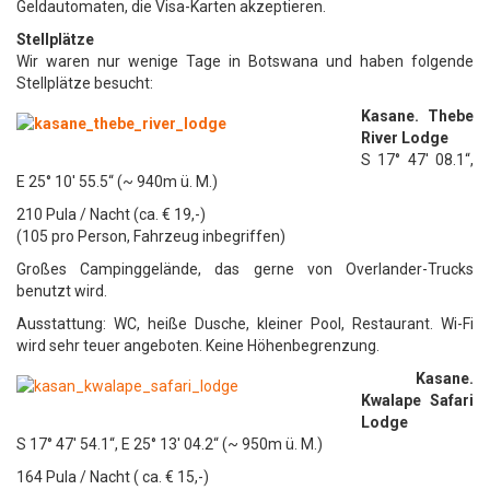
Geldautomaten, die Visa-Karten akzeptieren.
Stellplätze
Wir waren nur wenige Tage in Botswana und haben folgende
Stellplätze besucht:
Kasane. Thebe
River Lodge
S 17° 47′ 08.1“,
E 25° 10′ 55.5“ (~ 940m ü. M.)
210 Pula / Nacht (ca. € 19,-)
(105 pro Person, Fahrzeug inbegriffen)
Großes Campinggelände, das gerne von Overlander-Trucks
benutzt wird.
Ausstattung: WC, heiße Dusche, kleiner Pool, Restaurant. Wi-Fi
wird sehr teuer angeboten. Keine Höhenbegrenzung.
Kasane.
Kwalape Safari
Lodge
S 17° 47′ 54.1“, E 25° 13′ 04.2“ (~ 950m ü. M.)
164 Pula / Nacht ( ca. € 15,-)