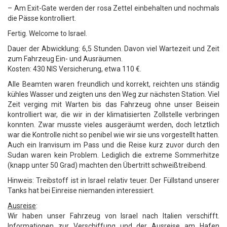
– Am Exit-Gate werden der rosa Zettel einbehalten und nochmals
die Pässe kontrolliert.
Fertig. Welcome to Israel.
Dauer der Abwicklung: 6,5 Stunden. Davon viel Wartezeit und Zeit
zum Fahrzeug Ein- und Ausräumen.
Kosten: 430 NIS Versicherung, etwa 110 €.
Alle Beamten waren freundlich und korrekt, reichten uns ständig
kühles Wasser und zeigten uns den Weg zur nächsten Station. Viel
Zeit verging mit Warten bis das Fahrzeug ohne unser Beisein
kontrolliert war, die wir in der klimatisierten Zollstelle verbringen
konnten. Zwar musste vieles ausgeräumt werden, doch letztlich
war die Kontrolle nicht so penibel wie wir sie uns vorgestellt hatten.
Auch ein Iranvisum im Pass und die Reise kurz zuvor durch den
Sudan waren kein Problem. Lediglich die extreme Sommerhitze
(knapp unter 50 Grad) machten den Übertritt schweißtreibend.
Hinweis: Treibstoff ist in Israel relativ teuer. Der Füllstand unserer
Tanks hat bei Einreise niemanden interessiert.
Ausreise
:
Wir haben unser Fahrzeug von Israel nach Italien verschifft.
Informationen zur Verschiffung und der Ausreise am Hafen