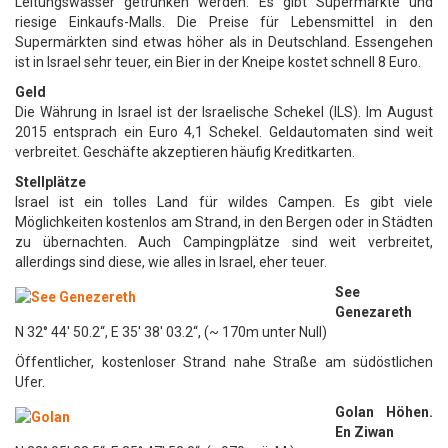
Leitungswasser getrunken werden. Es gibt Supermärkte und
riesige Einkaufs-Malls. Die Preise für Lebensmittel in den
Supermärkten sind etwas höher als in Deutschland. Essengehen
ist in Israel sehr teuer, ein Bier in der Kneipe kostet schnell 8 Euro.
Geld
Die Währung in Israel ist der Israelische Schekel (ILS). Im August
2015 entsprach ein Euro 4,1 Schekel. Geldautomaten sind weit
verbreitet. Geschäfte akzeptieren häufig Kreditkarten.
Stellplätze
Israel ist ein tolles Land für wildes Campen. Es gibt viele
Möglichkeiten kostenlos am Strand, in den Bergen oder in Städten
zu übernachten. Auch Campingplätze sind weit verbreitet,
allerdings sind diese, wie alles in Israel, eher teuer.
See
Genezareth
N 32° 44′ 50.2“, E 35′ 38′ 03.2“, (~ 170m unter Null)
Öffentlicher, kostenloser Strand nahe Straße am südöstlichen
Ufer.
Golan Höhen.
En Ziwan