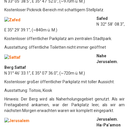
N 33° 05′ 38.5“, E 35° 47′ 52.0“, (~970m ü. M.)
Kostenloser Picknick-Bereich mit schattigem Stellplatz.
Safed
N 32° 58′ 08.3“,
E 35° 29′ 39.1“, (~840m ü. M.)
Kostenloser öffentlicher Parkplatz am zentralen Stadtpark.
Ausstattung: öffentliche Toiletten nicht immer geöffnet
Nahe
Jerusalem.
Berg Sattaf
N 31° 46′ 33.1“, E 35° 07′ 36.0“, (~720m ü. M.)
Kostenloser großer öffentlicher Parkplatz mit toller Aussicht.
Ausstattung: Toitois, Kiosk
Hinweis: Der Berg wird als Naherholungsgebiet genutzt. Als wir
Freitagabend ankamen, war der Parkplatz leer, als wir am
nächsten Morgen erwachten waren wir komplett eingeparkt.
Jerusalem.
Ha-Pa’amon