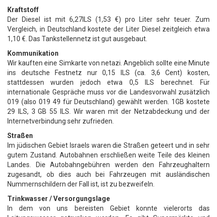
Kraftstoff
Der Diesel ist mit 6,27ILS (1,53 €) pro Liter sehr teuer. Zum
Vergleich, in Deutschland kostete der Liter Diesel zeitgleich etwa
1,10 €. Das Tankstellennetz ist gut ausgebaut.
Kommunikation
Wir kauften eine Simkarte von netazi. Angeblich sollte eine Minute
ins deutsche Festnetz nur 0,15 ILS (ca. 3,6 Cent) kosten,
stattdessen wurden jedoch etwa 0,5 ILS berechnet. Für
internationale Gespräche muss vor die Landesvorwahl zusätzlich
019 (also 019 49 für Deutschland) gewählt werden. 1GB kostete
29 ILS, 3 GB 55 ILS. Wir waren mit der Netzabdeckung und der
Internetverbindung sehr zufrieden.
Straßen
Im jüdischen Gebiet Israels waren die Straßen geteert und in sehr
gutem Zustand. Autobahnen erschließen weite Teile des kleinen
Landes. Die Autobahngebühren werden den Fahrzeughaltern
zugesandt, ob dies auch bei Fahrzeugen mit ausländischen
Nummernschildern der Fall ist, ist zu bezweifeln.
Trinkwasser / Versorgungslage
In dem von uns bereisten Gebiet konnte vielerorts das