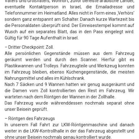
Vaters und Großvaters, Wohnort, zuvor bereiste arabische Länder,
eventuelle Kontaktperson in Israel, die Emailadresse und
Telefonnummer im Heimatland. Alles nicht in Form eines ‚Verhörs‘
sondern ganz entspannt am Schalter. Danach kurze Wartezeit bis
die Personaldaten überprüft sind. Der Einreisestempel kommt auf
Wusch auf ein separates Blatt, das in den Pass eingelegt wird.
Gültig für 90 Tage Aufenthalt in Israel.
– Dritter Checkpoint: Zoll.
Alle persönlichen Gegenstände müssen aus dem Fahrzeug
geräumt werden und durch den Scanner. Hierfür gibt es
Plastikwannen und Trolleys. Fahrzeugteile und Werkzeug konnten
im Fahrzeug bleiben, ebenso Küchengegenstände, die meisten
Nahrungsmittel und alles im Kühlschrank.
Nach 7 Säcken und 9 Wannen hatten wir genug ausgeräumt und
die Damen vom Zoll kontrollierten den Rest im Fahrzeug. Wir
warteten nach dem Röntgen der Wannen in der Zollhalle.
Das Fahrzeug wurde währenddessen nochmals separat ohne
unser Beisein geprüft.
– Röntgen des Fahrzeugs
In unserem Fall Fahrt zur LKW-Röntgenmaschine und danach
weiter in die LKW-Kontrollhalle in der das Fahrzeug abgestellt und
ohne unser Beisein nochmals genau kontrolliert wurde.