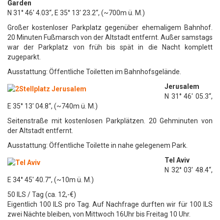
Garden
N 31° 46′ 4.03“, E 35° 13′ 23.2“, (~700m ü. M.)
Großer kostenloser Parkplatz gegenüber ehemaligem Bahnhof.
20 Minuten Fußmarsch von der Altstadt entfernt. Außer samstags
war der Parkplatz von früh bis spät in die Nacht komplett
zugeparkt.
Ausstattung: Öffentliche Toiletten im Bahnhofsgelände.
Jerusalem
N 31° 46′ 05.3“,
E 35° 13′ 04.8“, (~740m ü. M.)
Seitenstraße mit kostenlosen Parkplätzen. 20 Gehminuten von
der Altstadt entfernt.
Ausstattung: Öffentliche Toilette in nahe gelegenem Park.
Tel Aviv
N 32° 03′ 48.4“,
E 34° 45′ 40.7“, (~10m ü. M.)
50 ILS / Tag (ca. 12,-€)
Eigentlich 100 ILS pro Tag. Auf Nachfrage durften wir für 100 ILS
zwei Nächte bleiben, von Mittwoch 16Uhr bis Freitag 10 Uhr.